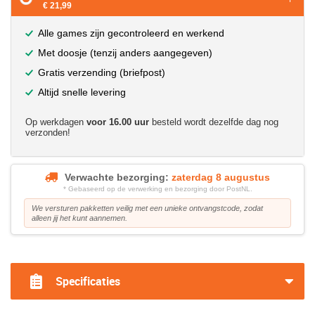
€ 21,99
Alle games zijn gecontroleerd en werkend
Met doosje (tenzij anders aangegeven)
Gratis verzending (briefpost)
Altijd snelle levering
Op werkdagen
voor 16.00 uur
besteld wordt dezelfde dag nog
verzonden!
Verwachte bezorging:
zaterdag 8 augustus
* Gebaseerd op de verwerking en bezorging door PostNL.
We versturen pakketten veilig met een unieke ontvangstcode, zodat
alleen jij het kunt aannemen.
?>
Specificaties