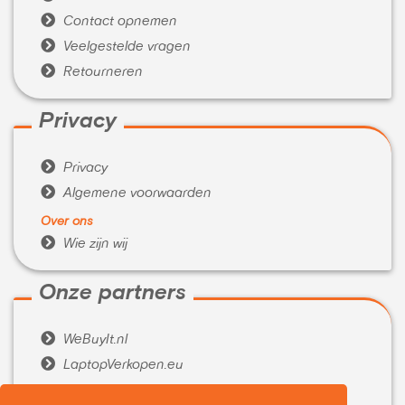

Contact opnemen

Veelgestelde vragen

Retourneren
Privacy

Privacy

Algemene voorwaarden
Over ons

Wie zijn wij
Onze partners

WeBuyIt.nl

LaptopVerkopen.eu
Tijdelijk extra geld nodig?