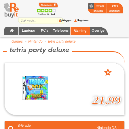
€ 0,00
0 ITEMS
BEKIJKEN
AFREKENEN
TrustScore:
4.2 • Goed
Inloggen
Registeren
Laptops
PC's
Telefoons
Gaming
Overige
Games
»
Nintendo
»
tetris party deluxe
tetris party deluxe
B
grade
21,99
B-Grade
Nintendo DS |