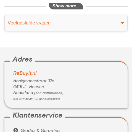
Show more...
Veelgestelde vragen
Adres
ReBuyIt.nl
Honigmannstraat 37a
6411LJ Heerlen
Nederland
(The Netherlands)
KvK 70764042 | NL858450379B01
Klantenservice

Grades & Garanties