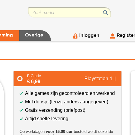
aming
Overige
Inloggen
Registe
B-Grade
Playstation 4 |
€ 6,99
Alle games zijn gecontroleerd en werkend
Met doosje (tenzij anders aangegeven)
Gratis verzending (briefpost)
Altijd snelle levering
Op werkdagen
voor 16.00 uur
besteld wordt dezelfde