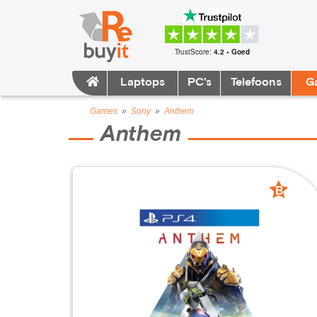
TrustScore:
4.2 • Goed
Laptops
PC's
Telefoons
G
Games
»
Sony
»
Anthem
Anthem
B
grade