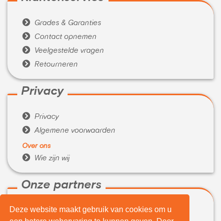

Grades & Garanties

Contact opnemen

Veelgestelde vragen

Retourneren
Privacy

Privacy

Algemene voorwaarden
Over ons

Wie zijn wij
Onze partners
Deze website maakt gebruik van cookies om u

WeBuyIt.nl