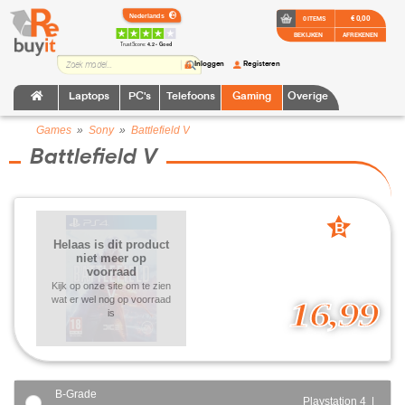
€ 0,00
0 ITEMS
BEKIJKEN
AFREKENEN
TrustScore:
4.2 • Goed
Inloggen
Registeren
Laptops
PC's
Telefoons
Gaming
Overige
Games
»
Sony
»
Battlefield V
Battlefield V
B
Helaas is dit product
grade
niet meer op
voorraad
Kijk op onze site om te zien
wat er wel nog op voorraad
16,99
is
B-Grade
Playstation 4 |