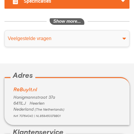
Specificaties
Show more...
Veelgestelde vragen
Adres
ReBuyIt.nl
Honigmannstraat 37a
6411LJ Heerlen
Nederland
(The Netherlands)
KvK 70764042 | NL858450379B01
Klantenservice