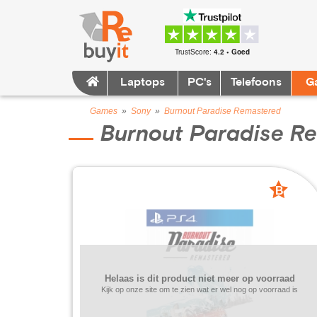
TrustScore:
4.2 • Goed
Laptops
PC's
Telefoons
G
Games
»
Sony
»
Burnout Paradise Remastered
Burnout Paradise R
B
grade
Helaas is dit product niet meer op voorraad
Kijk op onze site om te zien wat er wel nog op voorraad is