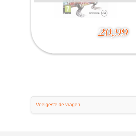
20,99
Burnout Paradise Remastered
20,99
Veelgestelde vragen