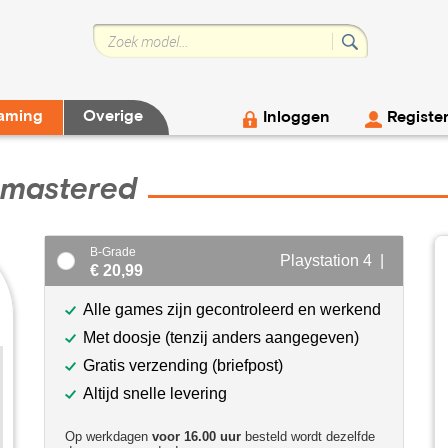
aming
Overige
Inloggen
Registe
emastered
B-Grade
Playstation 4 |
€ 20,99
Alle games zijn gecontroleerd en werkend
Met doosje (tenzij anders aangegeven)
Gratis verzending (briefpost)
Altijd snelle levering
Op werkdagen
voor 16.00 uur
besteld wordt dezelfde