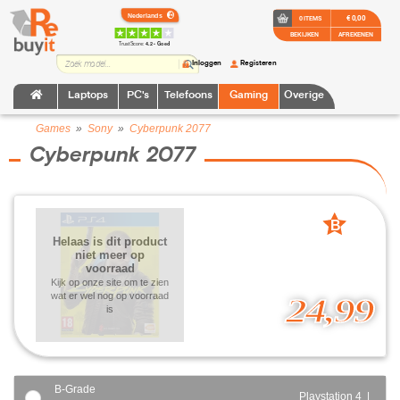
€ 0,00
0 ITEMS
BEKIJKEN
AFREKENEN
TrustScore:
4.2 • Goed
Inloggen
Registeren
Laptops
PC's
Telefoons
Gaming
Overige
Games
»
Sony
»
Cyberpunk 2077
Cyberpunk 2077
B
Helaas is dit product
grade
niet meer op
voorraad
Kijk op onze site om te zien
wat er wel nog op voorraad
24,99
is
B-Grade
Playstation 4 |