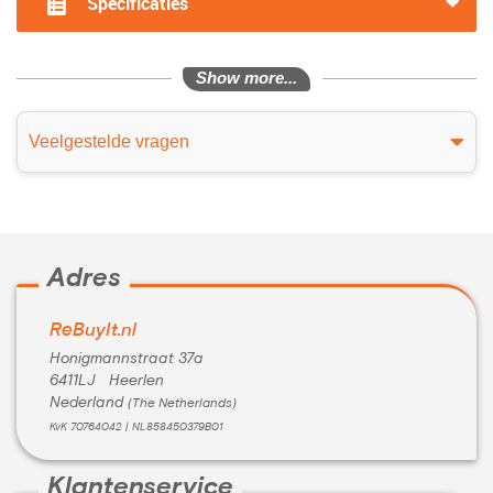
Specificaties
Show more...
Veelgestelde vragen
Adres
ReBuyIt.nl
Honigmannstraat 37a
6411LJ Heerlen
Nederland
(The Netherlands)
KvK 70764042 | NL858450379B01
Klantenservice