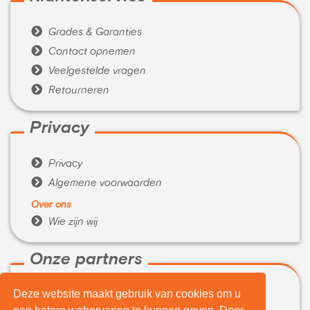

Grades & Garanties

Contact opnemen

Veelgestelde vragen

Retourneren
Privacy

Privacy

Algemene voorwaarden
Over ons

Wie zijn wij
Onze partners
Deze website maakt gebruik van cookies om u

WeBuyIt.nl