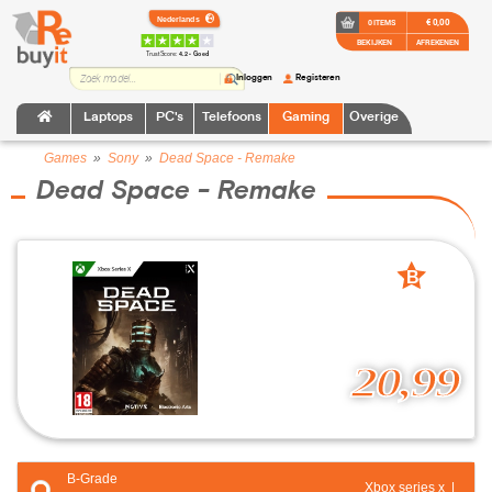
€ 0,00
0 ITEMS
BEKIJKEN
AFREKENEN
TrustScore:
4.2 • Goed
Inloggen
Registeren
Laptops
PC's
Telefoons
Gaming
Overige
Games
»
Sony
»
Dead Space - Remake
Dead Space - Remake
B
grade
20,99
B-Grade
Xbox series x |