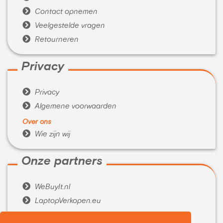

Contact opnemen

Veelgestelde vragen

Retourneren
Privacy

Privacy

Algemene voorwaarden
Over ons

Wie zijn wij
Onze partners

WeBuyIt.nl

LaptopVerkopen.eu
Tijdelijk extra geld nodig?