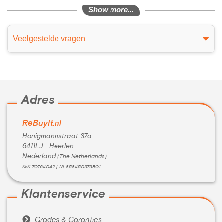
Show more...
Veelgestelde vragen
Adres
ReBuyIt.nl
Honigmannstraat 37a
6411LJ Heerlen
Nederland
(The Netherlands)
KvK 70764042 | NL858450379B01
Klantenservice

Grades & Garanties