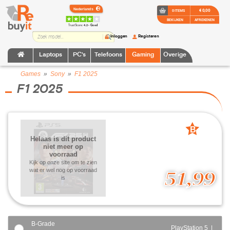
€ 0,00
0 ITEMS
BEKIJKEN
AFREKENEN
TrustScore:
4.2 • Goed
Inloggen
Registeren
Laptops
PC's
Telefoons
Gaming
Overige
Games
»
Sony
»
F1 2025
F1 2025
B
Helaas is dit product
grade
niet meer op
voorraad
Kijk op onze site om te zien
wat er wel nog op voorraad
51,99
is
B-Grade
PlayStation 5 |