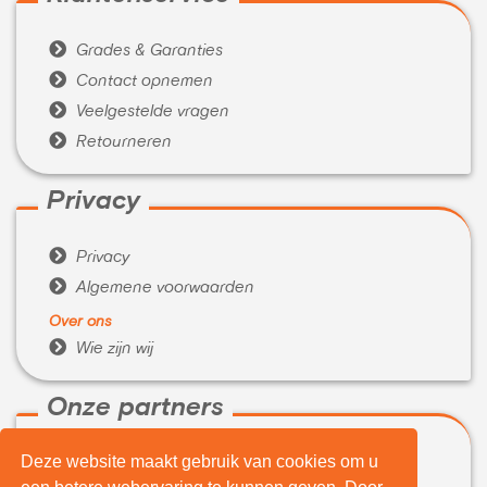

Grades & Garanties

Contact opnemen

Veelgestelde vragen

Retourneren
Privacy

Privacy

Algemene voorwaarden
Over ons

Wie zijn wij
Onze partners
Deze website maakt gebruik van cookies om u

WeBuyIt.nl