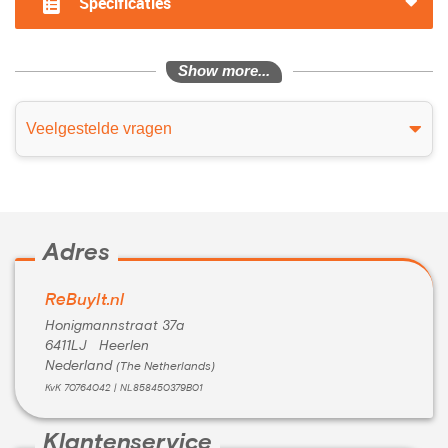
Specificaties
Show more...
Veelgestelde vragen
Adres
ReBuyIt.nl
Honigmannstraat 37a
6411LJ Heerlen
Nederland
(The Netherlands)
KvK 70764042 | NL858450379B01
Klantenservice