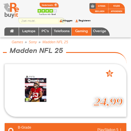
€ 0,00
0 ITEMS
BEKIJKEN
AFREKENEN
TrustScore:
4.2 • Goed
Inloggen
Registeren
Laptops
PC's
Telefoons
Gaming
Overige
Games
»
Sony
»
Madden NFL 25
Madden NFL 25
B
grade
24,99
B-Grade
PlayStation 5 |