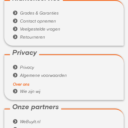

Grades & Garanties

Contact opnemen

Veelgestelde vragen

Retourneren
Privacy

Privacy

Algemene voorwaarden
Over ons

Wie zijn wij
Onze partners

WeBuyIt.nl