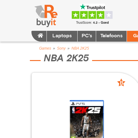
TrustScore:
4.2 • Goed
Laptops
PC's
Telefoons
G
Games
»
Sony
»
NBA 2K25
NBA 2K25
B
grade