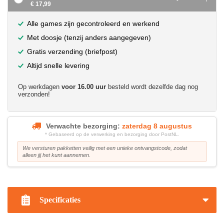
€ 17,99
Alle games zijn gecontroleerd en werkend
Met doosje (tenzij anders aangegeven)
Gratis verzending (briefpost)
Altijd snelle levering
Op werkdagen
voor 16.00 uur
besteld wordt dezelfde dag nog
verzonden!
Verwachte bezorging:
zaterdag 8 augustus
* Gebaseerd op de verwerking en bezorging door PostNL.
We versturen pakketten veilig met een unieke ontvangstcode, zodat
alleen jij het kunt aannemen.
?>
Specificaties