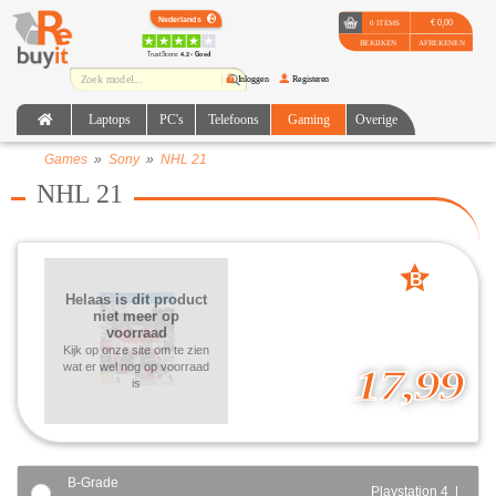
€ 0,00
0 ITEMS
BEKIJKEN
AFREKENEN
TrustScore:
4.2 • Goed
Inloggen
Registeren
Laptops
PC's
Telefoons
Gaming
Overige
Games
»
Sony
»
NHL 21
NHL 21
B
Helaas is dit product
grade
niet meer op
voorraad
Kijk op onze site om te zien
wat er wel nog op voorraad
17,99
is
B-Grade
Playstation 4 |