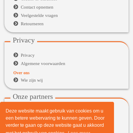

Contact opnemen

Veelgestelde vragen

Retourneren
Privacy

Privacy

Algemene voorwaarden
Over ons

Wie zijn wij
Onze partners
Deze website maakt gebruik van cookies om u

WeBuyIt.nl
een betere webervaring te kunnen geven. Door

LaptopVerkopen.eu
verder te gaan op deze website gaat u akkoord
Tijdelijk extra geld nodig?