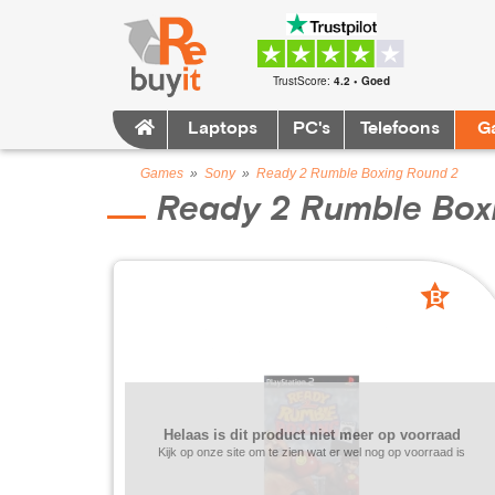
TrustScore:
4.2 • Goed
Laptops
PC's
Telefoons
G
Games
»
Sony
»
Ready 2 Rumble Boxing Round 2
Ready 2 Rumble Box
B
grade
Helaas is dit product niet meer op voorraad
Kijk op onze site om te zien wat er wel nog op voorraad is