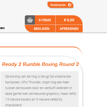
€ 0,00
0 ITEMS
BEKIJKEN
AFREKENEN
ren
Ready 2 Rumble Boxing Round 2
?>
De koning van de ring is terug! De onbetwiste
kampioen, Afro Thunder, stapt nog een keer
tussen de touwen door en verbluft iedereen in
deze game met vernieuwde graphics, maar liefst
13 nieuwe boxers en 5 nieuwe celebrity
characters!