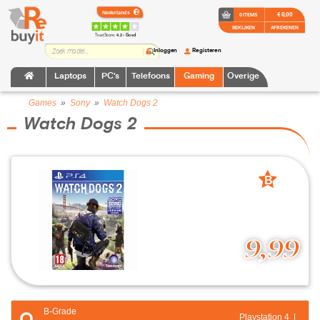
€ 0,00
0 ITEMS
BEKIJKEN
AFREKENEN
TrustScore:
4.2 • Goed
Inloggen
Registeren
Laptops
PC's
Telefoons
Gaming
Overige
Games
»
Sony
»
Watch Dogs 2
Watch Dogs 2
B
grade
9,99
B-Grade
Playstation 4 |