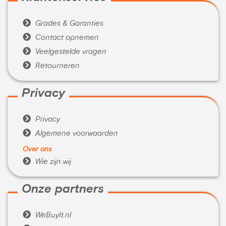

Grades & Garanties

Contact opnemen

Veelgestelde vragen

Retourneren
Privacy

Privacy

Algemene voorwaarden
Over ons

Wie zijn wij
Onze partners

WeBuyIt.nl