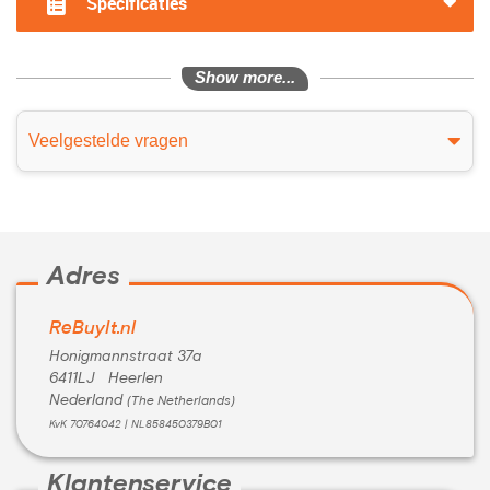
Specificaties
Show more...
Veelgestelde vragen
Adres
ReBuyIt.nl
Honigmannstraat 37a
6411LJ Heerlen
Nederland
(The Netherlands)
KvK 70764042 | NL858450379B01
Klantenservice