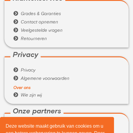

Grades & Garanties

Contact opnemen

Veelgestelde vragen

Retourneren
Privacy

Privacy

Algemene voorwaarden
Over ons

Wie zijn wij
Onze partners
Deze website maakt gebruik van cookies om u

WeBuyIt.nl