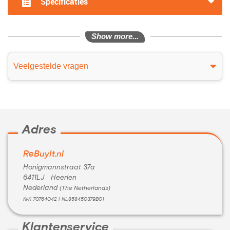
Specificaties
Show more...
Veelgestelde vragen
Adres
ReBuyIt.nl
Honigmannstraat 37a
6411LJ Heerlen
Nederland
(The Netherlands)
KvK 70764042 | NL858450379B01
Klantenservice