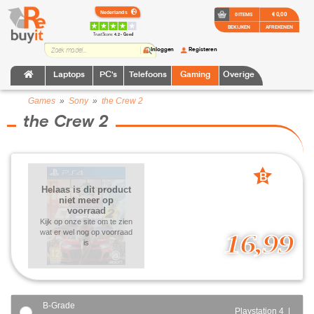
€ 0,00
0 ITEMS
BEKIJKEN
AFREKENEN
TrustScore:
4.2 • Goed
Inloggen
Registeren
Laptops
PC's
Telefoons
Gaming
Overige
Games
»
Sony
»
the Crew 2
the Crew 2
B
Helaas is dit product
grade
niet meer op
voorraad
Kijk op onze site om te zien
wat er wel nog op voorraad
16,99
is
B-Grade
Playstation 4 |