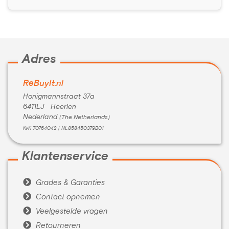
Adres
ReBuyIt.nl
Honigmannstraat 37a
6411LJ Heerlen
Nederland
(The Netherlands)
KvK 70764042 | NL858450379B01
Klantenservice

Grades & Garanties

Contact opnemen

Veelgestelde vragen

Retourneren