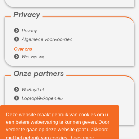
Privacy

Privacy

Algemene voorwaarden
Over ons

Wie zijn wij
Onze partners

WeBuyIt.nl

LaptopVerkopen.eu
Tijdelijk extra geld nodig?
Deze website maakt gebruik van cookies om u

Belenen.com
een betere webervaring te kunnen geven. Door
verder te gaan op deze website gaat u akkoord
met het gebruik van cookies.
Lees meer...