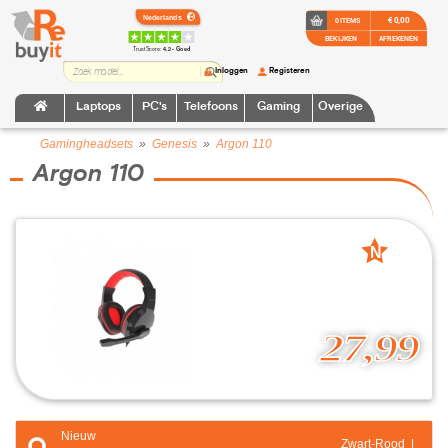
€ 0,00
0 ITEMS
BEKIJKEN
AFREKENEN
TrustScore:
4.2 • Goed
Inloggen
Registeren
Laptops
PC's
Telefoons
Gaming
Overige
Gamingheadsets
»
Genesis
»
Argon 110
Argon 110
N
nieuw
27,99
Nieuw
Zwart-Rood |