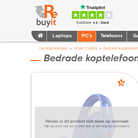
TrustScore:
4.2 • Goed
Laptops
PC's
Telefoons
G
Gamingheadsets
»
Under Control
»
Bedrade koptelefoo
Bedrade koptelefoo
N
nieuw
Helaas is dit product niet meer op voorraad
Kijk op onze site om te zien wat er wel nog op voorraad is