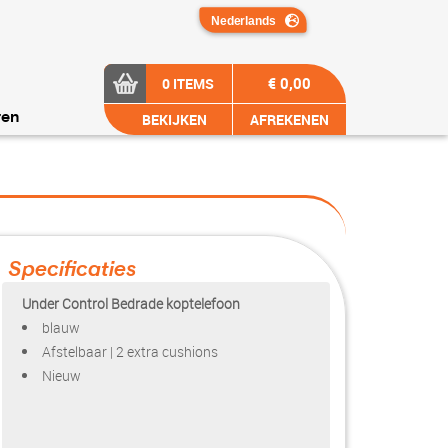
€ 0,00
0 ITEMS
BEKIJKEN
AFREKENEN
ren
Specificaties
Under Control Bedrade koptelefoon
blauw
Afstelbaar | 2 extra cushions
Nieuw