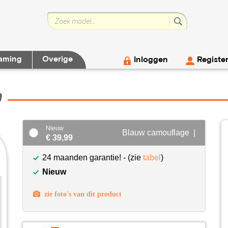
aming
Overige
Inloggen
Registe
n
n
Nieuw
Blauw camouflage |
€ 39,99
24 maanden garantie! - (zie
tabel
)
Nieuw
zie foto's van dit product