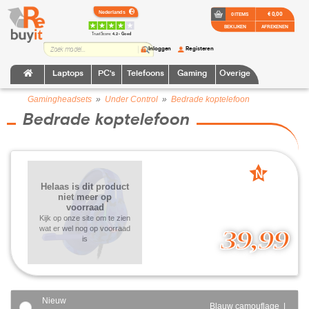
€ 0,00
0 ITEMS
BEKIJKEN
AFREKENEN
TrustScore:
4.2 • Goed
Inloggen
Registeren
Laptops
PC's
Telefoons
Gaming
Overige
Gamingheadsets
»
Under Control
»
Bedrade koptelefoon
Bedrade koptelefoon
N
Helaas is dit product
nieuw
niet meer op
voorraad
Kijk op onze site om te zien
wat er wel nog op voorraad
39,99
is
Nieuw
Blauw camouflage |