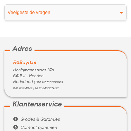
Veelgestelde vragen
Adres
ReBuyIt.nl
Honigmannstraat 37a
6411LJ Heerlen
Nederland
(The Netherlands)
KvK 70764042 | NL858450379B01
Klantenservice

Grades & Garanties

Contact opnemen