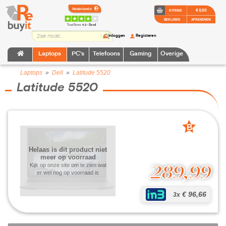
€ 0,00
0 ITEMS
BEKIJKEN
AFREKENEN
TrustScore:
4.2 • Goed
Inloggen
Registeren
Laptops
PC's
Telefoons
Gaming
Overige
Laptops
»
Dell
»
Latitude 5520
Latitude 5520
B
grade
Helaas is dit product niet
meer op voorraad
289,99
Kijk op onze site om te zien wat
er wel nog op voorraad is
€ 96,66
3x