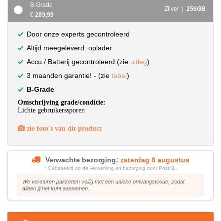
B-Grade
Zilver |
256GB
€ 289,99
Door onze experts gecontroleerd
Altijd meegeleverd: oplader
Accu / Batterij gecontroleerd (zie
uitleg
)
3 maanden garantie! - (zie
tabel
)
B-Grade
Omschrijving grade/conditie:
Lichte gebruikerssporen
zie foto's van dit product
Verwachte bezorging:
zaterdag 8 augustus
* Gebaseerd op de verwerking en bezorging door PostNL.
We versturen pakketten veilig met een unieke ontvangstcode, zodat
alleen jij het kunt aannemen.