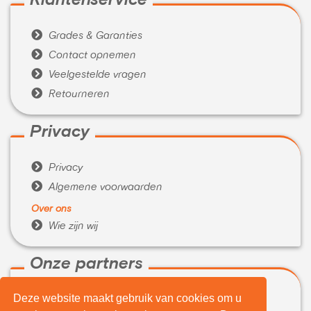
Klantenservice

Grades & Garanties

Contact opnemen

Veelgestelde vragen

Retourneren
Privacy

Privacy

Algemene voorwaarden
Over ons

Wie zijn wij
Onze partners
Deze website maakt gebruik van cookies om u

WeBuyIt.nl