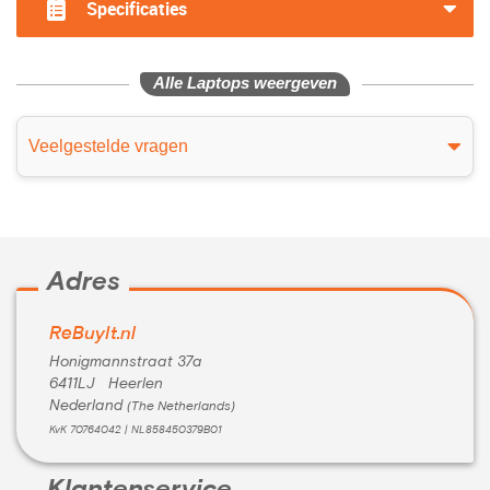
Specificaties
Alle Laptops weergeven
Veelgestelde vragen
Adres
ReBuyIt.nl
Honigmannstraat 37a
6411LJ Heerlen
Nederland
(The Netherlands)
KvK 70764042 | NL858450379B01