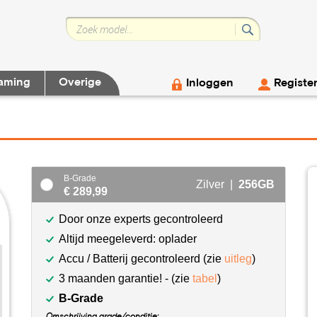
aming
Overige
Inloggen
Registe
B-Grade
Zilver |
256GB
€ 289,99
Door onze experts gecontroleerd
Altijd meegeleverd: oplader
Accu / Batterij gecontroleerd (zie
uitleg
)
3 maanden garantie! - (zie
tabel
)
B-Grade