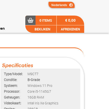
€ 0,00
0 ITEMS
BEKIJKEN
AFREKENEN
ren
Specificaties
Type/Model:
M9CT7
Conditie:
B-Grade
Systeem:
Windows 11 Pro
Processor:
Core i5-1145G7
Geheugen:
16GB RAM
Videokaart:
Intel Iris Xe Graphics
Opslag:
256GB