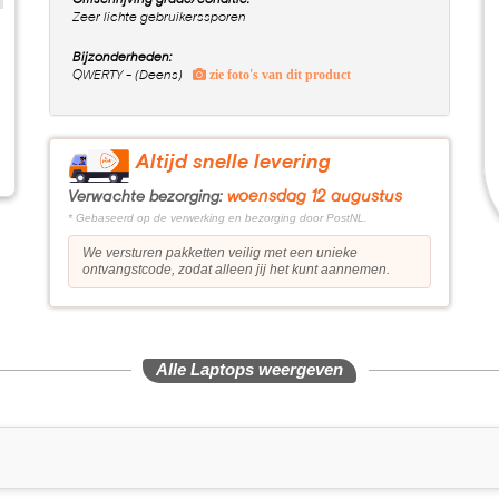
Omschrijving grade/conditie:
Zeer lichte gebruikerssporen
Bijzonderheden:
zie foto's van dit product
QWERTY - (Deens)
Altijd snelle levering
woensdag 12 augustus
Verwachte bezorging:
* Gebaseerd op de verwerking en bezorging door PostNL.
We versturen pakketten veilig met een unieke
ontvangstcode, zodat alleen jij het kunt aannemen.
Alle Laptops weergeven