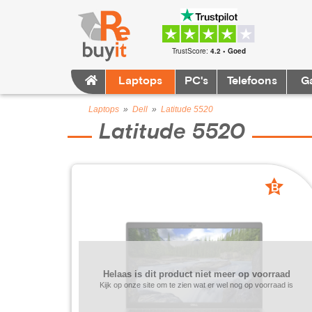
TrustScore:
4.2 • Goed
Laptops
PC's
Telefoons
G
Laptops
»
Dell
»
Latitude 5520
Latitude 5520
B
grade
Helaas is dit product niet meer op voorraad
Kijk op onze site om te zien wat er wel nog op voorraad is