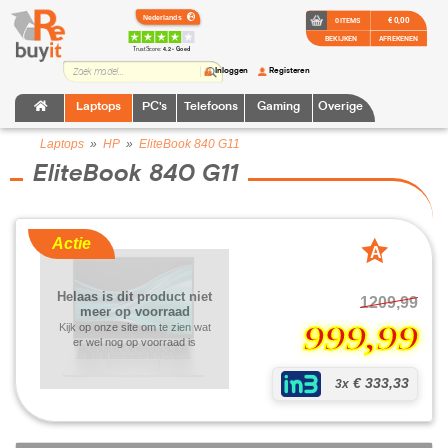
€ 0,00
0 ITEMS
BEKIJKEN
AFREKENEN
TrustScore:
4.2 • Goed
Inloggen
Registeren
Laptops
PC's
Telefoons
Gaming
Overige
Laptops
»
HP
»
EliteBook 840 G11
EliteBook 840 G11
Actie
A
grade
Helaas is dit product niet
1209,99
meer op voorraad
999,99
Kijk op onze site om te zien wat
er wel nog op voorraad is
€ 333,33
3x