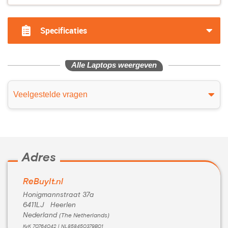
Specificaties
Alle Laptops weergeven
Veelgestelde vragen
Adres
ReBuyIt.nl
Honigmannstraat 37a
6411LJ Heerlen
Nederland
(The Netherlands)
KvK 70764042 | NL858450379B01