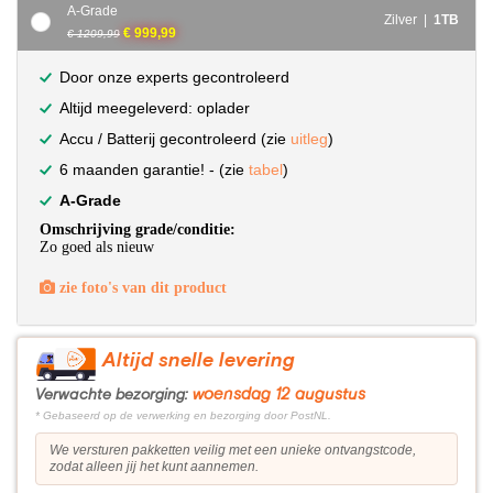
A-Grade
Zilver |
1TB
€ 999,99
€ 1209,99
Door onze experts gecontroleerd
Altijd meegeleverd: oplader
Accu / Batterij gecontroleerd (zie
uitleg
)
6 maanden garantie! - (zie
tabel
)
A-Grade
Omschrijving grade/conditie:
Zo goed als nieuw
zie foto's van dit product
Altijd snelle levering
woensdag 12 augustus
Verwachte bezorging:
* Gebaseerd op de verwerking en bezorging door PostNL.
We versturen pakketten veilig met een unieke ontvangstcode,
zodat alleen jij het kunt aannemen.