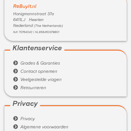
ReBuyIt.nl
Honigmannstraat 37a
6411LJ Heerlen
Nederland
(The Netherlands)
KvK 70764042 | NL858450379B01
Klantenservice

Grades & Garanties

Contact opnemen

Veelgestelde vragen

Retourneren
Privacy

Privacy

Algemene voorwaarden