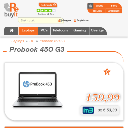
€ 0,00
0 ITEMS
BEKIJKEN
AFREKENEN
TrustScore:
4.2 • Goed
Inloggen
Registeren
Laptops
PC's
Telefoons
Gaming
Overige
Laptops
»
HP
»
Probook 450 G3
Probook 450 G3
C
grade
159,99
€ 53,33
3x