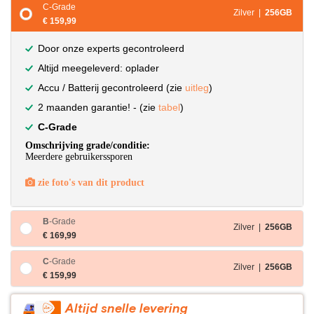
C-Grade
Zilver |
256GB
€ 159,99
Door onze experts gecontroleerd
Altijd meegeleverd: oplader
Accu / Batterij gecontroleerd (zie
uitleg
)
2 maanden garantie! - (zie
tabel
)
C-Grade
Omschrijving grade/conditie:
Meerdere gebruikerssporen
zie foto's van dit product
B
-Grade
Zilver |
256GB
€ 169,99
C
-Grade
Zilver |
256GB
€ 159,99
Altijd snelle levering