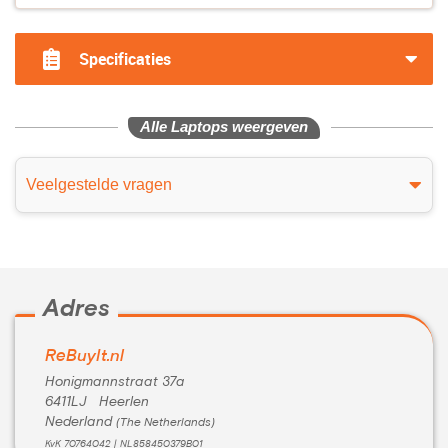
Specificaties
Alle Laptops weergeven
Veelgestelde vragen
Adres
ReBuyIt.nl
Honigmannstraat 37a
6411LJ Heerlen
Nederland
(The Netherlands)
KvK 70764042 | NL858450379B01