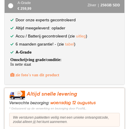
A-Grade
Zilver |
256GB SDD
€ 259,99
Door onze experts gecontroleerd
Altijd meegeleverd: oplader
Accu / Batterij gecontroleerd (zie
uitleg
)
6 maanden garantie! - (zie
tabel
)
A-Grade
Omschrijving grade/conditie:
In nette staat
zie foto's van dit product
Altijd snelle levering
woensdag 12 augustus
Verwachte bezorging:
* Gebaseerd op de verwerking en bezorging door PostNL.
We versturen pakketten veilig met een unieke ontvangstcode,
zodat alleen jij het kunt aannemen.