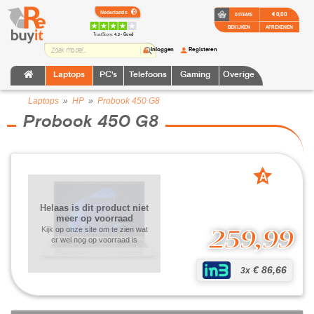
€ 0,00
0 ITEMS
BEKIJKEN
AFREKENEN
TrustScore:
4.2 • Goed
Inloggen
Registeren
Laptops
PC's
Telefoons
Gaming
Overige
Laptops
»
HP
»
Probook 450 G8
Probook 450 G8
A
grade
Helaas is dit product niet
meer op voorraad
259,99
Kijk op onze site om te zien wat
er wel nog op voorraad is
€ 86,66
3x