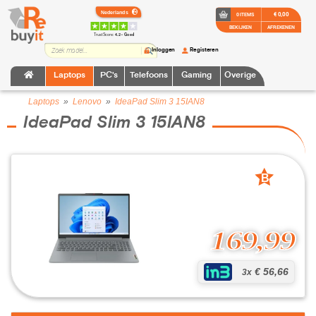
€ 0,00
0 ITEMS
BEKIJKEN
AFREKENEN
TrustScore:
4.2 • Goed
Inloggen
Registeren
Laptops
PC's
Telefoons
Gaming
Overige
Laptops
»
Lenovo
»
IdeaPad Slim 3 15IAN8
IdeaPad Slim 3 15IAN8
B
grade
169,99
€ 56,66
3x