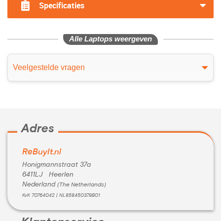
Specificaties
Alle Laptops weergeven
Veelgestelde vragen
Adres
ReBuyIt.nl
Honigmannstraat 37a
6411LJ Heerlen
Nederland
(The Netherlands)
KvK 70764042 | NL858450379B01