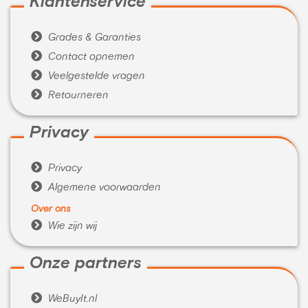
Klantenservice

Grades & Garanties

Contact opnemen

Veelgestelde vragen

Retourneren
Privacy

Privacy

Algemene voorwaarden
Over ons

Wie zijn wij
Onze partners

WeBuyIt.nl