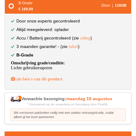
B-Grade
Zilver |
128GB
€ 169,99
Door onze experts gecontroleerd
Altijd meegeleverd: oplader
Accu / Batterij gecontroleerd (zie
uitleg
)
3 maanden garantie! - (zie
tabel
)
B-Grade
Omschrijving grade/conditie:
Lichte gebruikerssporen
zie foto's van dit product
Verwachte bezorging:
maandag 10 augustus
* Gebaseerd op de verwerking en bezorging door PostNL.
We versturen pakketten veilig met een unieke ontvangstcode, zodat
alleen jij het kunt aannemen.