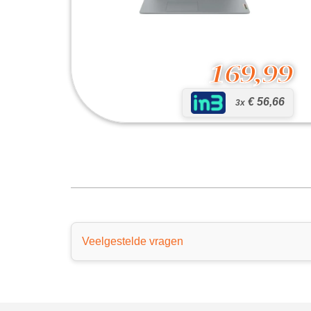
169,99
€ 56,66
3x
IdeaPad Slim 3 15IAN8
169,99
Veelgestelde vragen