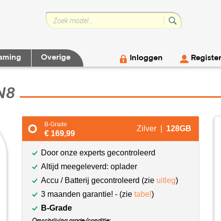
aming
Overige
Inloggen
Registe
N8
B-Grade
Zilver |
128GB
€ 169,99
Door onze experts gecontroleerd
Altijd meegeleverd: oplader
Accu / Batterij gecontroleerd (zie
uitleg
)
3 maanden garantie! - (zie
tabel
)
B-Grade