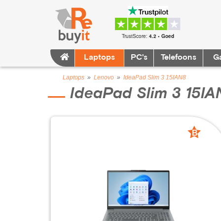
TrustScore:
4.2 • Goed
Laptops
PC's
Telefoons
G
Laptops
»
Lenovo
»
IdeaPad Slim 3 15IAN8
IdeaPad Slim 3 15IA
B
grade