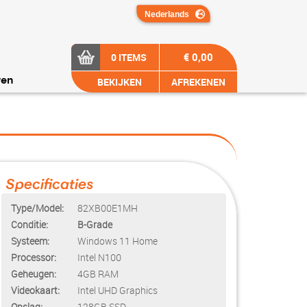
€ 0,00
0 ITEMS
BEKIJKEN
AFREKENEN
ren
Specificaties
Type/Model:
82XB00E1MH
Conditie:
B-Grade
Systeem:
Windows 11 Home
Processor:
Intel N100
Geheugen:
4GB RAM
Videokaart:
Intel UHD Graphics
Opslag:
128GB SSD