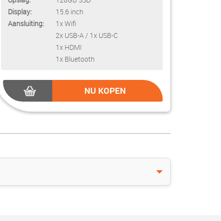
Display:
15.6 inch
Aansluiting:
1x Wifi
2x USB-A / 1x USB-C
1x HDMI
1x Bluetooth
NU KOPEN