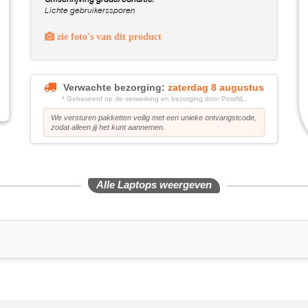
Omschrijving grade/conditie:
Lichte gebruikerssporen
zie foto's van dit product
Verwachte bezorging:
zaterdag 8 augustus
* Gebaseerd op de verwerking en bezorging door PostNL.
We versturen pakketten veilig met een unieke ontvangstcode,
zodat alleen jij het kunt aannemen.
Alle Laptops weergeven