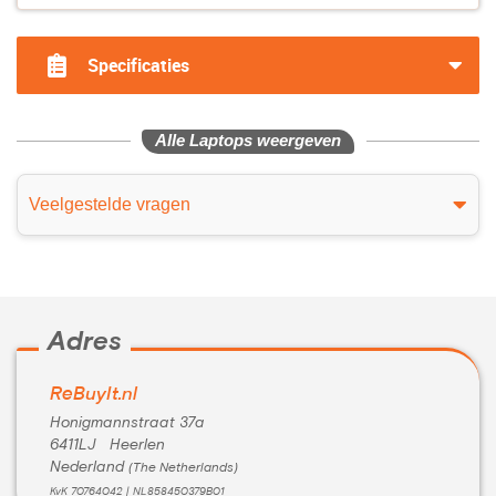
Specificaties
Alle Laptops weergeven
Veelgestelde vragen
Adres
ReBuyIt.nl
Honigmannstraat 37a
6411LJ Heerlen
Nederland
(The Netherlands)
KvK 70764042 | NL858450379B01