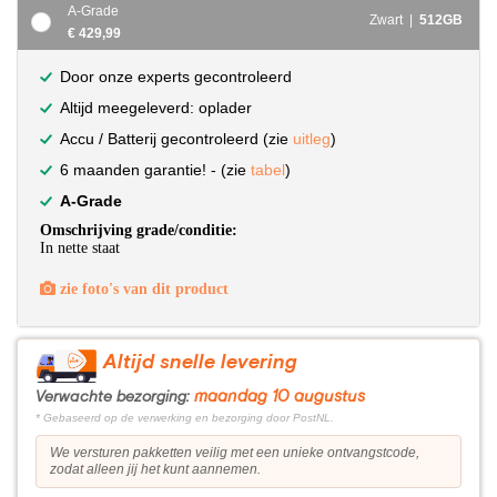
A-Grade
Zwart |
512GB
€ 429,99
Door onze experts gecontroleerd
Altijd meegeleverd: oplader
Accu / Batterij gecontroleerd (zie
uitleg
)
6 maanden garantie! - (zie
tabel
)
A-Grade
Omschrijving grade/conditie:
In nette staat
zie foto's van dit product
Altijd snelle levering
maandag 10 augustus
Verwachte bezorging:
* Gebaseerd op de verwerking en bezorging door PostNL.
We versturen pakketten veilig met een unieke ontvangstcode,
zodat alleen jij het kunt aannemen.