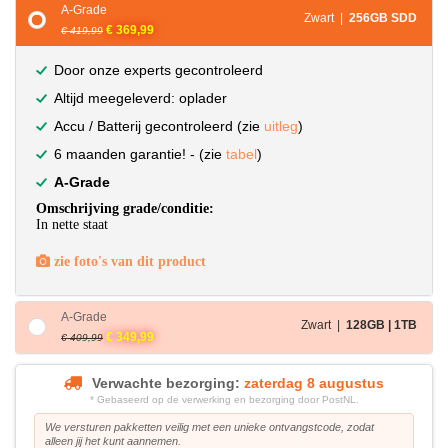
A-Grade
Zwart |
256GB SDD
€ 369,99
€ 419,99
Door onze experts gecontroleerd
Altijd meegeleverd: oplader
Accu / Batterij gecontroleerd (zie
uitleg
)
6 maanden garantie! - (zie
tabel
)
A-Grade
Omschrijving grade/conditie:
In nette staat
zie foto's van dit product
A-Grade
Zwart |
128GB | 1TB
€ 349,99
€ 409,99
Verwachte bezorging:
zaterdag 8 augustus
* Gebaseerd op de verwerking en bezorging door PostNL.
We versturen pakketten veilig met een unieke ontvangstcode, zodat
alleen jij het kunt aannemen.