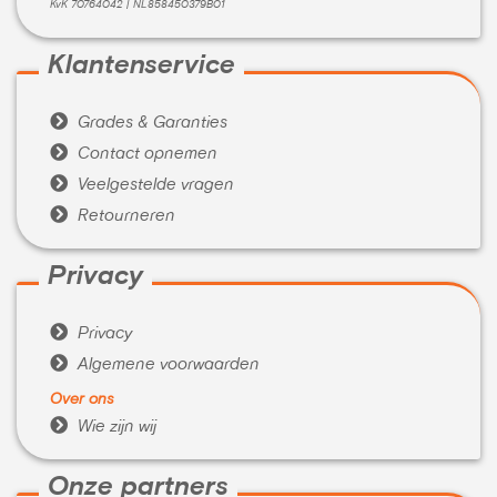
KvK 70764042 | NL858450379B01
Klantenservice

Grades & Garanties

Contact opnemen

Veelgestelde vragen

Retourneren
Privacy

Privacy

Algemene voorwaarden
Over ons

Wie zijn wij
Onze partners