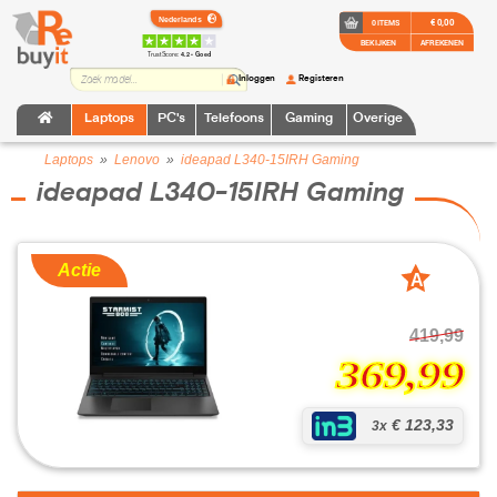
€ 0,00
0 ITEMS
BEKIJKEN
AFREKENEN
TrustScore:
4.2 • Goed
Inloggen
Registeren
Laptops
PC's
Telefoons
Gaming
Overige
Laptops
»
Lenovo
»
ideapad L340-15IRH Gaming
ideapad L340-15IRH Gaming
Actie
A
grade
419,99
369,99
€ 123,33
3x