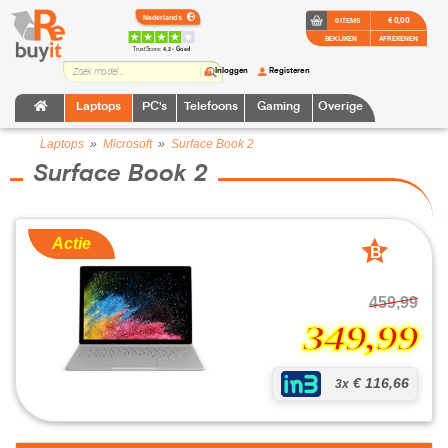
€ 0,00
0 ITEMS
BEKIJKEN
AFREKENEN
TrustScore:
4.2 • Goed
Inloggen
Registeren
Laptops
PC's
Telefoons
Gaming
Overige
Laptops
»
Microsoft
»
Surface Book 2
Surface Book 2
Actie
B
grade
459,99
349,99
€ 116,66
3x