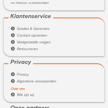
KvK 70764042 | NL858450379B01
Klantenservice

Grades & Garanties

Contact opnemen

Veelgestelde vragen

Retourneren
Privacy

Privacy

Algemene voorwaarden
Over ons

Wie zijn wij