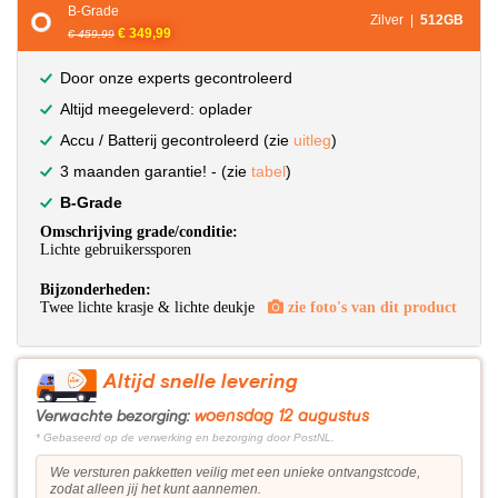
B-Grade
Zilver |
512GB
€ 349,99
€ 459,99
Door onze experts gecontroleerd
Altijd meegeleverd: oplader
Accu / Batterij gecontroleerd (zie
uitleg
)
3 maanden garantie! - (zie
tabel
)
B-Grade
Omschrijving grade/conditie:
Lichte gebruikerssporen
Bijzonderheden:
Twee lichte krasje & lichte deukje
zie foto's van dit product
Altijd snelle levering
woensdag 12 augustus
Verwachte bezorging:
* Gebaseerd op de verwerking en bezorging door PostNL.
We versturen pakketten veilig met een unieke ontvangstcode,
zodat alleen jij het kunt aannemen.