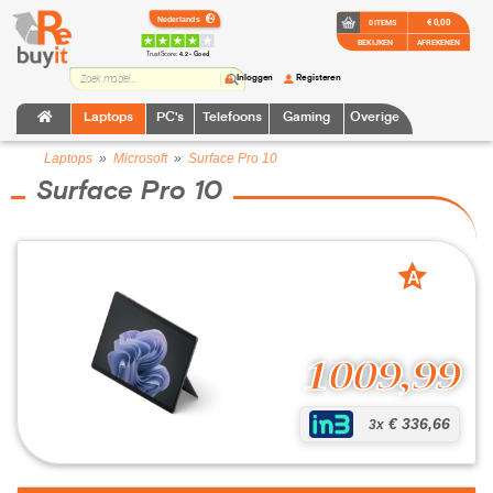
€ 0,00
0 ITEMS
BEKIJKEN
AFREKENEN
TrustScore:
4.2 • Goed
Inloggen
Registeren
Laptops
PC's
Telefoons
Gaming
Overige
Laptops
»
Microsoft
»
Surface Pro 10
Surface Pro 10
A
grade
1009,99
€ 336,66
3x