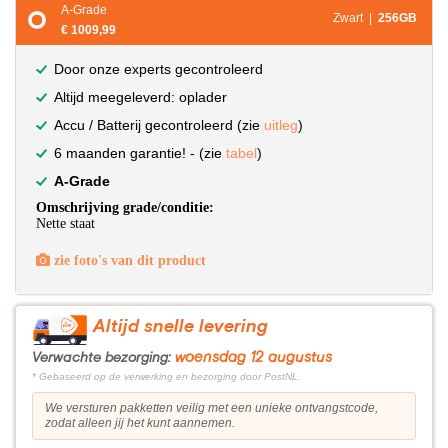
A-Grade
Zwart |
256GB
€ 1009,99
Door onze experts gecontroleerd
Altijd meegeleverd: oplader
Accu / Batterij gecontroleerd (zie
uitleg
)
6 maanden garantie! - (zie
tabel
)
A-Grade
Omschrijving grade/conditie:
Nette staat
zie foto's van dit product
Altijd snelle levering
woensdag 12 augustus
Verwachte bezorging:
* Gebaseerd op de verwerking en bezorging door PostNL.
We versturen pakketten veilig met een unieke ontvangstcode,
zodat alleen jij het kunt aannemen.