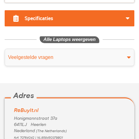
Specificaties
Alle Laptops weergeven
Veelgestelde vragen
Adres
ReBuyIt.nl
Honigmannstraat 37a
6411LJ Heerlen
Nederland
(The Netherlands)
KvK 70764042 | NL858450379B01