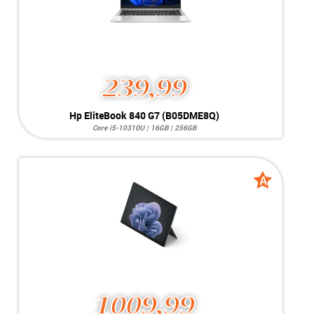
239,99
Hp EliteBook 840 G7 (B05DME8Q)
Core i5-10310U | 16GB | 256GB
Systeem:
Windows 11 Pro
Processor:
Intel Core i5-10310U
Geheugen:
16GB RAM
Videokaart:
Intel UHD Graphics 620
A
A
Opslag:
256GB
grade
grade
Display:
14 inch
Conditie:
A-Grade
1009,99