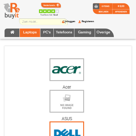
€ 0,00
0 ITEMS
BEKIJKEN
AFREKENEN
TrustScore:
4.2 • Goed
Inloggen
Registeren
Laptops
PC's
Telefoons
Gaming
Overige
Acer
ASUS