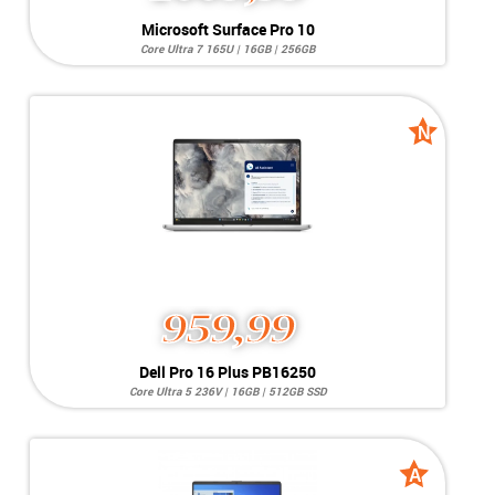
Microsoft Surface Pro 10
Core Ultra 7 165U | 16GB | 256GB
Systeem:
Windows 11 Pro
Processor:
Intel Core Ultra 7 165U
Geheugen:
16GB RAM
Videokaart:
Intel Graphics 4-Cores iGPU
N
N
Opslag:
256GB
new
new
Display:
13 inch
Conditie:
A-Grade
959,99
Dell Pro 16 Plus PB16250
Core Ultra 5 236V | 16GB | 512GB SSD
Systeem:
Windows 11 Pro
Processor:
Intel Core Ultra 5 236V
Geheugen:
16GB RAM
Videokaart:
Intel Arc Graphics 130V
A
A
2e kaart:
Intel AI Boost
grade
grade