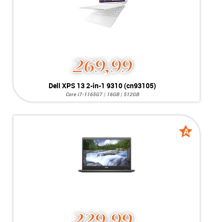
269,99
Dell XPS 13 2-in-1 9310 (cn93105)
Core i7-1165G7 | 16GB | 512GB
Systeem:
Windows 10 Home
Processor:
Intel Core i7-1165G7
Geheugen:
16GB RAM
Videokaart:
Intel Iris Xe Graphics G7 96EUs
A
A
Opslag:
512GB
grade
grade
Display:
13.4 inch
Conditie:
C-Grade
Voorraad:
1 stuk
MEER INFO
NU KOPEN
229,99