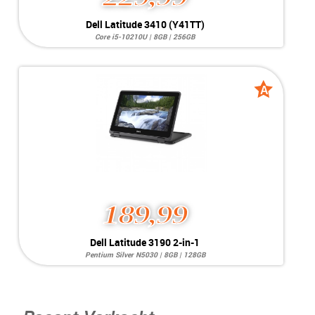
Dell Latitude 3410 (Y41TT)
Core i5-10210U | 8GB | 256GB
Systeem:
Windows 10 Pro
Processor:
Intel Core i5-10210U
Geheugen:
8GB RAM
Videokaart:
Intel UHD Graphics
A
A
Opslag:
256GB
grade
grade
Display:
14 inch
Conditie:
A-Grade
Voorraad:
1 stuk
MEER INFO
NU KOPEN
189,99
Dell Latitude 3190 2-in-1
Pentium Silver N5030 | 8GB | 128GB
Systeem:
Windows 11 Pro Education
Processor:
Intel Pentium Silver N5030
Geheugen:
8GB RAM
Videokaart:
Intel UHD Graphics 605