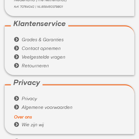
Nederland
(The Netherlands)
KvK 70764042 | NL858450379B01
Klantenservice

Grades & Garanties

Contact opnemen

Veelgestelde vragen

Retourneren
Privacy

Privacy

Algemene voorwaarden
Over ons

Wie zijn wij