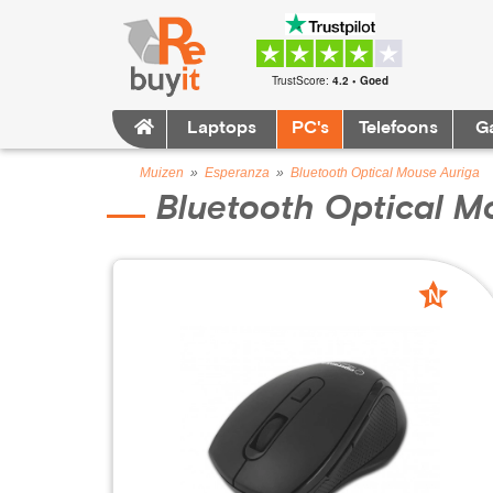
TrustScore:
4.2 • Goed
Laptops
PC's
Telefoons
G
Muizen
»
Esperanza
»
Bluetooth Optical Mouse Auriga
Bluetooth Optical M
N
nieuw