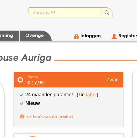
aming
Overige
Inloggen
Registe
ouse Auriga
Nieuw
Zwart
€ 17,99
24 maanden garantie! - (zie
tabel
)
Nieuw
zie foto's van dit product