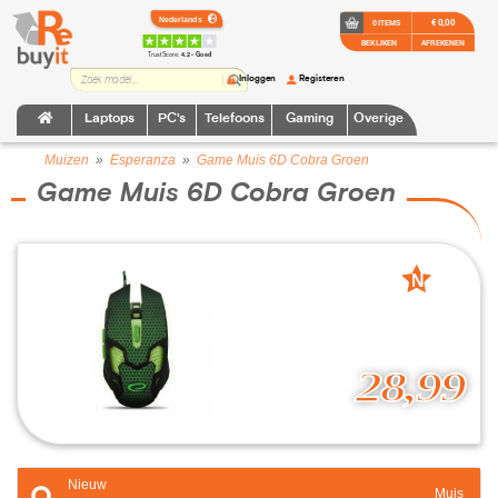
€ 0,00
0 ITEMS
BEKIJKEN
AFREKENEN
TrustScore:
4.2 • Goed
Inloggen
Registeren
Laptops
PC's
Telefoons
Gaming
Overige
Muizen
»
Esperanza
»
Game Muis 6D Cobra Groen
Game Muis 6D Cobra Groen
N
nieuw
28,99
Nieuw
Muis