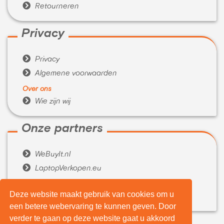

Retourneren
Privacy

Privacy

Algemene voorwaarden
Over ons

Wie zijn wij
Onze partners

WeBuyIt.nl

LaptopVerkopen.eu
Tijdelijk extra geld nodig?
Deze website maakt gebruik van cookies om u

Belenen.com
een betere webervaring te kunnen geven. Door
verder te gaan op deze website gaat u akkoord