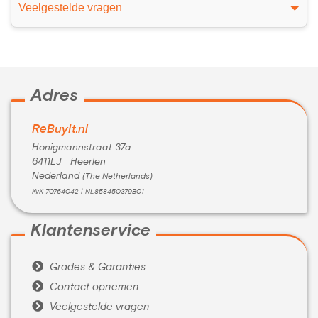
Veelgestelde vragen
Adres
ReBuyIt.nl
Honigmannstraat 37a
6411LJ Heerlen
Nederland
(The Netherlands)
KvK 70764042 | NL858450379B01
Klantenservice

Grades & Garanties

Contact opnemen

Veelgestelde vragen