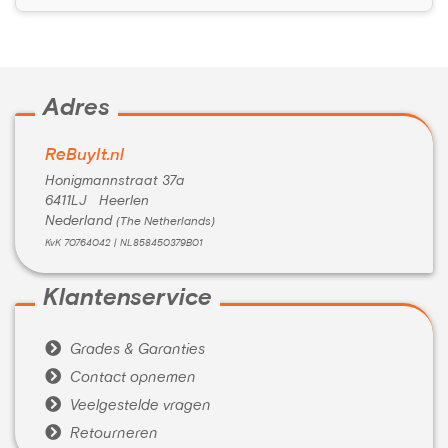
Adres
ReBuyIt.nl
Honigmannstraat 37a
6411LJ Heerlen
Nederland
(The Netherlands)
KvK 70764042 | NL858450379B01
Klantenservice

Grades & Garanties

Contact opnemen

Veelgestelde vragen

Retourneren