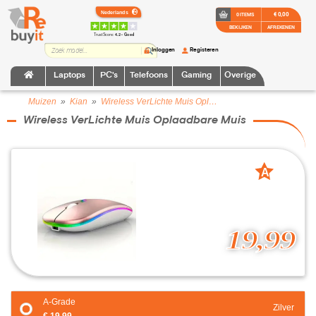
€ 0,00
0 ITEMS
BEKIJKEN
AFREKENEN
TrustScore:
4.2 • Goed
Inloggen
Registeren
Laptops
PC's
Telefoons
Gaming
Overige
Muizen
»
Kian
»
Wireless VerLichte Muis Oplaadbare Muis
Wireless VerLichte Muis Oplaadbare Muis
A
grade
19,99
A-Grade
Zilver