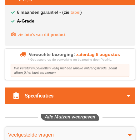
€ 19,99
6 maanden garantie! - (zie
tabel
)
A-Grade
zie foto's van dit product
Verwachte bezorging:
zaterdag 8 augustus
* Gebaseerd op de verwerking en bezorging door PostNL.
We versturen pakketten veilig met een unieke ontvangstcode, zodat
alleen jij het kunt aannemen.
Specificaties
Alle Muizen weergeven
Veelgestelde vragen