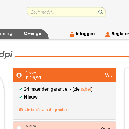
aming
Overige
Inloggen
Registe
dpi
Nieuw
Wit
€ 15,99
24 maanden garantie! - (zie
tabel
)
Nieuw
zie foto's van dit product
Nieuw
Zwart