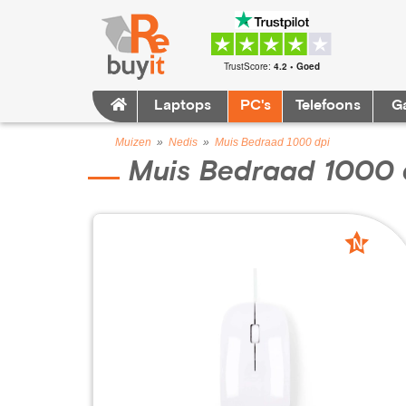
TrustScore:
4.2 • Goed
Laptops
PC's
Telefoons
G
Muizen
»
Nedis
»
Muis Bedraad 1000 dpi
Muis Bedraad 1000 
N
nieuw