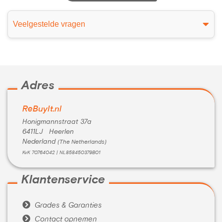
Veelgestelde vragen
Adres
ReBuyIt.nl
Honigmannstraat 37a
6411LJ Heerlen
Nederland
(The Netherlands)
KvK 70764042 | NL858450379B01
Klantenservice

Grades & Garanties

Contact opnemen