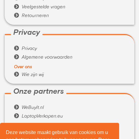

Veelgestelde vragen

Retourneren
Privacy

Privacy

Algemene voorwaarden
Over ons

Wie zijn wij
Onze partners

WeBuyIt.nl

LaptopVerkopen.eu
Tijdelijk extra geld nodig?
Deze website maakt gebruik van cookies om u

Belenen.com