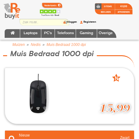
€ 0,00
0 ITEMS
BEKIJKEN
AFREKENEN
TrustScore:
4.2 • Goed
Inloggen
Registeren
Laptops
PC's
Telefoons
Gaming
Overige
Muizen
»
Nedis
»
Muis Bedraad 1000 dpi
Muis Bedraad 1000 dpi
N
nieuw
15,99
Nieuw
Zwart