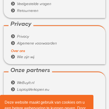

Veelgestelde vragen

Retourneren
Privacy

Privacy

Algemene voorwaarden
Over ons

Wie zijn wij
Onze partners

WeBuyIt.nl

LaptopVerkopen.eu
Tijdelijk extra geld nodig?
Deze website maakt gebruik van cookies om u

Belenen.com
een betere webervaring te kunnen geven. Door