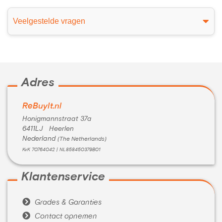
Veelgestelde vragen
Adres
ReBuyIt.nl
Honigmannstraat 37a
6411LJ Heerlen
Nederland
(The Netherlands)
KvK 70764042 | NL858450379B01
Klantenservice

Grades & Garanties

Contact opnemen