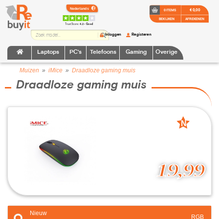
€ 0,00
0 ITEMS
BEKIJKEN
AFREKENEN
TrustScore:
4.2 • Goed
Inloggen
Registeren
Laptops
PC's
Telefoons
Gaming
Overige
Muizen
»
iMice
»
Draadloze gaming muis
Draadloze gaming muis
N
nieuw
19,99
Nieuw
RGB