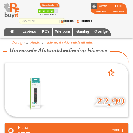
€ 0,00
0 ITEMS
BEKIJKEN
AFREKENEN
TrustScore:
4.2 • Goed
Inloggen
Registeren
Laptops
PC's
Telefoons
Gaming
Overige
Overige
»
Nedis
»
Universele Afstandsbediening Hisense
Universele Afstandsbediening Hisense
N
nieuw
22,99
Nieuw
Zwart |