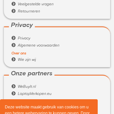

Veelgestelde vragen

Retourneren
Privacy

Privacy

Algemene voorwaarden
Over ons

Wie zijn wij
Onze partners

WeBuyIt.nl

LaptopVerkopen.eu
Tijdelijk extra geld nodig?
Deze website maakt gebruik van cookies om u

Belenen.com
een betere webervaring te kunnen geven. Door