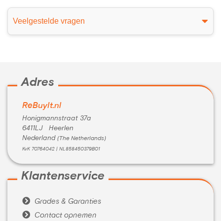
Veelgestelde vragen
Adres
ReBuyIt.nl
Honigmannstraat 37a
6411LJ Heerlen
Nederland
(The Netherlands)
KvK 70764042 | NL858450379B01
Klantenservice

Grades & Garanties

Contact opnemen