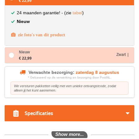
€ 22,99
24 maanden garantie! - (zie
tabel
)
Nieuw
zie foto's van dit product
Nieuw
Zwart |
€ 22,99
Verwachte bezorging:
zaterdag 8 augustus
* Gebaseerd op de verwerking en bezorging door PostNL.
We versturen pakketten veilig met een unieke ontvangstcode, zodat
alleen jij het kunt aannemen.
Specificaties
Show more...