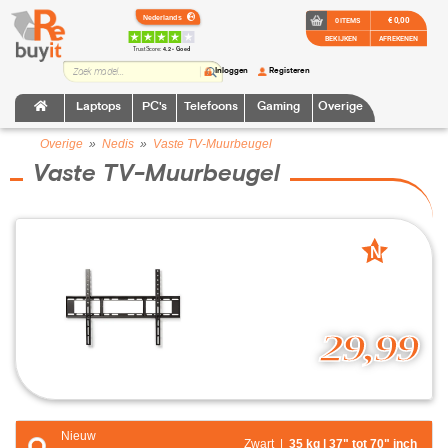
€ 0,00
0 ITEMS
BEKIJKEN
AFREKENEN
TrustScore:
4.2 • Goed
Inloggen
Registeren
Laptops
PC's
Telefoons
Gaming
Overige
Overige
»
Nedis
»
Vaste TV-Muurbeugel
Vaste TV-Muurbeugel
N
nieuw
29,99
Nieuw
Zwart |
35 kg | 37" tot 70" inch