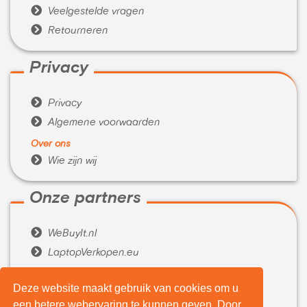

Veelgestelde vragen

Retourneren
Privacy

Privacy

Algemene voorwaarden
Over ons

Wie zijn wij
Onze partners

WeBuyIt.nl

LaptopVerkopen.eu
Tijdelijk extra geld nodig?
Deze website maakt gebruik van cookies om u

Belenen.com
een betere webervaring te kunnen geven. Door