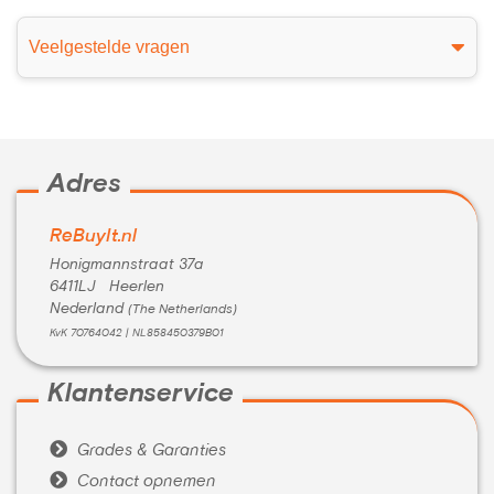
Veelgestelde vragen
Adres
ReBuyIt.nl
Honigmannstraat 37a
6411LJ Heerlen
Nederland
(The Netherlands)
KvK 70764042 | NL858450379B01
Klantenservice

Grades & Garanties

Contact opnemen