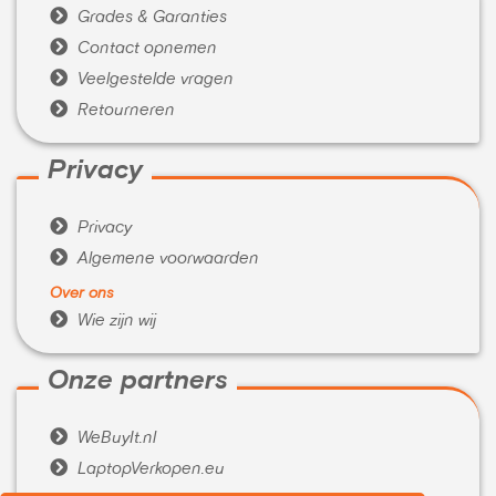

Grades & Garanties

Contact opnemen

Veelgestelde vragen

Retourneren
Privacy

Privacy

Algemene voorwaarden
Over ons

Wie zijn wij
Onze partners

WeBuyIt.nl

LaptopVerkopen.eu