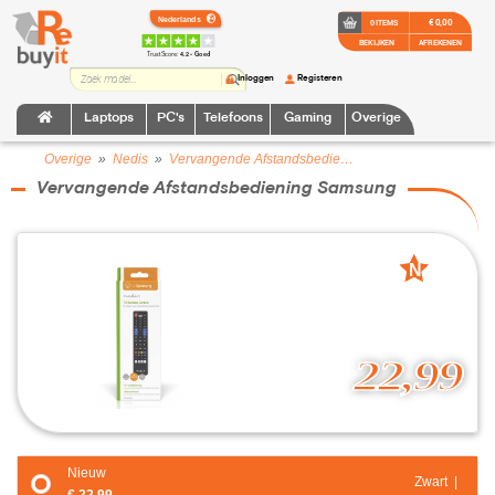
€ 0,00
0 ITEMS
BEKIJKEN
AFREKENEN
TrustScore:
4.2 • Goed
Inloggen
Registeren
Laptops
PC's
Telefoons
Gaming
Overige
Overige
»
Nedis
»
Vervangende Afstandsbediening Samsung
Vervangende Afstandsbediening Samsung
N
nieuw
22,99
Nieuw
Zwart |