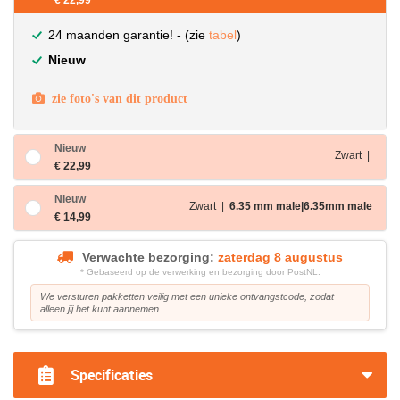
€ 22,99
24 maanden garantie! - (zie
tabel
)
Nieuw
zie foto's van dit product
Nieuw
Zwart |
€ 22,99
Nieuw
Zwart |
6.35 mm male|6.35mm male
€ 14,99
Verwachte bezorging:
zaterdag 8 augustus
* Gebaseerd op de verwerking en bezorging door PostNL.
We versturen pakketten veilig met een unieke ontvangstcode, zodat
alleen jij het kunt aannemen.
Specificaties