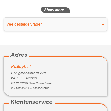
Show more...
Veelgestelde vragen
Adres
ReBuyIt.nl
Honigmannstraat 37a
6411LJ Heerlen
Nederland
(The Netherlands)
KvK 70764042 | NL858450379B01
Klantenservice