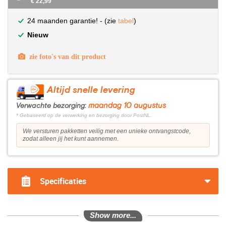
€ 22,99
24 maanden garantie! - (zie
tabel
)
Nieuw
zie foto's van dit product
Altijd snelle levering
maandag 10 augustus
Verwachte bezorging:
* Gebaseerd op de verwerking en bezorging door PostNL.
We versturen pakketten veilig met een unieke ontvangstcode,
zodat alleen jij het kunt aannemen.
Specificaties
Show more...