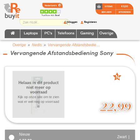
€ 0,00
0 ITEMS
BEKIJKEN
AFREKENEN
TrustScore:
4.2 • Goed
Inloggen
Registeren
Laptops
PC's
Telefoons
Gaming
Overige
Overige
»
Nedis
»
Vervangende Afstandsbediening Sony
Vervangende Afstandsbediening Sony
N
Helaas is dit product
nieuw
niet meer op
voorraad
Kijk op onze site om te zien
wat er wel nog op voorraad
22,99
is
Nieuw
Zwart |