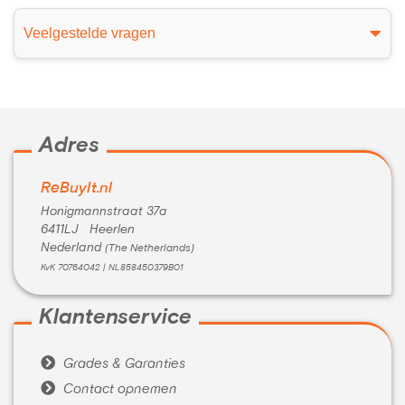
Veelgestelde vragen
Adres
ReBuyIt.nl
Honigmannstraat 37a
6411LJ Heerlen
Nederland
(The Netherlands)
KvK 70764042 | NL858450379B01
Klantenservice

Grades & Garanties

Contact opnemen