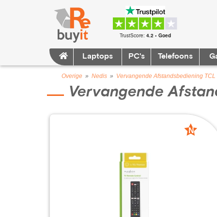
TrustScore:
4.2 • Goed
Laptops
PC's
Telefoons
G
Overige
»
Nedis
»
Vervangende Afstandsbediening TCL
Vervangende Afstan
N
nieuw