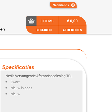
€ 0,00
0 ITEMS
BEKIJKEN
AFREKENEN
ren
Specificaties
Nedis Vervangende Afstandsbediening TCL
Zwart
Nieuw in doos
Nieuw