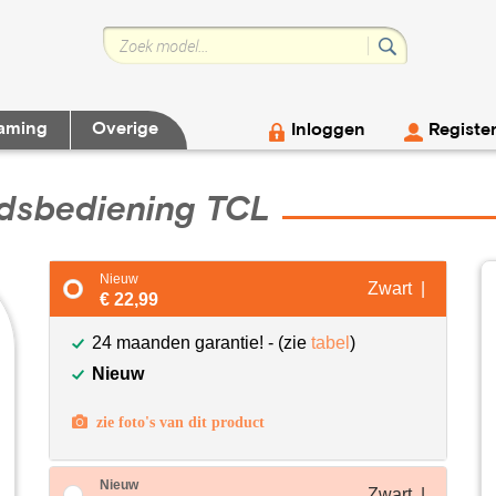
aming
Overige
Inloggen
Registe
dsbediening TCL
Nieuw
Zwart |
€ 22,99
24 maanden garantie! - (zie
tabel
)
Nieuw
zie foto's van dit product
Nieuw
Zwart |