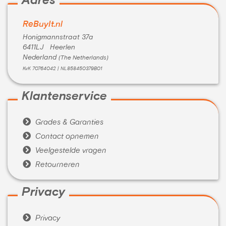
Adres
ReBuyIt.nl
Honigmannstraat 37a
6411LJ Heerlen
Nederland
(The Netherlands)
KvK 70764042 | NL858450379B01
Klantenservice

Grades & Garanties

Contact opnemen

Veelgestelde vragen

Retourneren
Privacy

Privacy