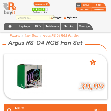
€ 0,00
0 ITEMS
BEKIJKEN
AFREKENEN
TrustScore:
4.2 • Goed
Inloggen
Registeren
Laptops
PC's
Telefoons
Gaming
Overige
Pcparts
»
Inter-Tech
»
Argus RS-04 RGB Fan Set
Argus RS-04 RGB Fan Set
N
nieuw
39,99
Nieuw
RGB |