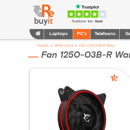
TrustScore:
4.2 • Goed
Laptops
PC's
Telefoons
G
Pcparts
»
White Shark
»
Fan 1250-03B-R Warp
Fan 1250-03B-R Wa
N
nieuw