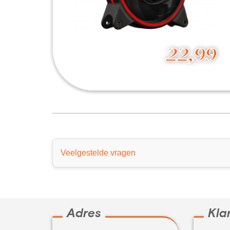
22,99
Fan 1250-03B-R Warp
22,99
Veelgestelde vragen
Adres
Kla