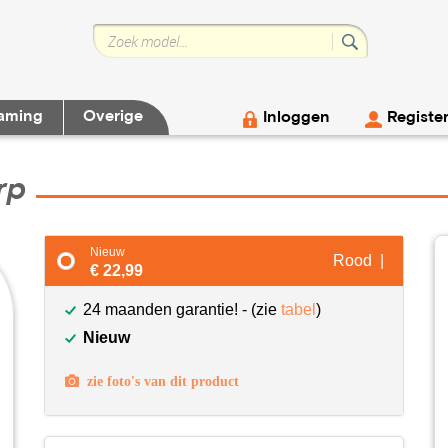
aming
Overige
Inloggen
Registe
rp
Nieuw
Rood |
€ 22,99
24 maanden garantie! - (zie
tabel
)
Nieuw
zie foto's van dit product