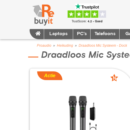
TrustScore:
4.2 • Goed
Laptops
PC's
Telefoons
G
Proaudio
»
Heikuding
»
Draadloos Mic Systeem - Dock
Draadloos Mic Syst
Actie
N
nieuw