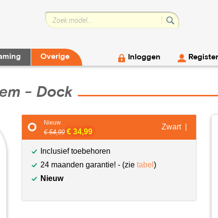
aming
Overige
Inloggen
Registe
eem - Dock
Nieuw
Zwart |
€ 34,99
€ 54,99
Inclusief toebehoren
24 maanden garantie! - (zie
tabel
)
Nieuw