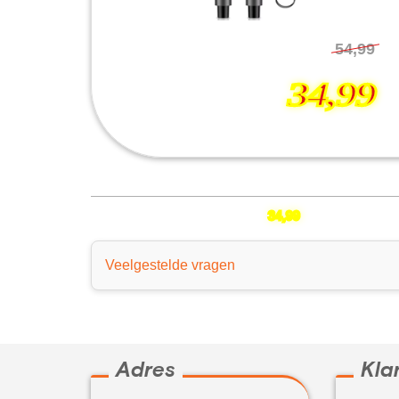
54,99
34,99
Draadloos Mic Systeem - Dock
34,99
Veelgestelde vragen
Adres
Kla