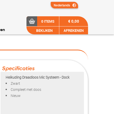
€ 0,00
0 ITEMS
BEKIJKEN
AFREKENEN
ren
Specificaties
Heikuding Draadloos Mic Systeem - Dock
Zwart
Compleet met doos
Nieuw