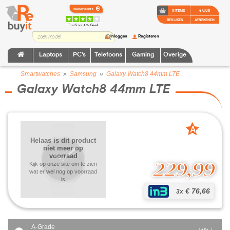
€ 0,00
0 ITEMS
BEKIJKEN
AFREKENEN
TrustScore:
4.2 • Goed
Inloggen
Registeren
Laptops
PC's
Telefoons
Gaming
Overige
Smartwatches
»
Samsung
»
Galaxy Watch8 44mm LTE
Galaxy Watch8 44mm LTE
A
grade
Helaas is dit product
niet meer op
voorraad
229,99
Kijk op onze site om te zien
wat er wel nog op voorraad
is
€ 76,66
3x
A-Grade