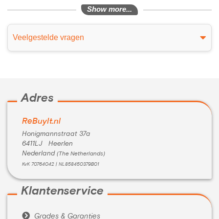
Show more...
Veelgestelde vragen
Adres
ReBuyIt.nl
Honigmannstraat 37a
6411LJ Heerlen
Nederland
(The Netherlands)
KvK 70764042 | NL858450379B01
Klantenservice

Grades & Garanties