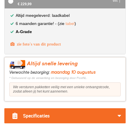
Wit |
€ 229,99
Altijd meegeleverd: laadkabel
6 maanden garantie! - (zie
tabel
)
A-Grade
zie foto's van dit product
Altijd snelle levering
maandag 10 augustus
Verwachte bezorging:
* Gebaseerd op de verwerking en bezorging door PostNL.
We versturen pakketten veilig met een unieke ontvangstcode,
zodat alleen jij het kunt aannemen.
Specificaties