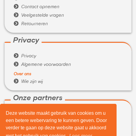

Contact opnemen

Veelgestelde vragen

Retourneren
Privacy

Privacy

Algemene voorwaarden
Over ons

Wie zijn wij
Onze partners
Deze website maakt gebruik van cookies om u

WeBuyIt.nl
een betere webervaring te kunnen geven. Door

LaptopVerkopen.eu
verder te gaan op deze website gaat u akkoord
Tijdelijk extra geld nodig?
met het gebruik van cookies.
Lees meer...