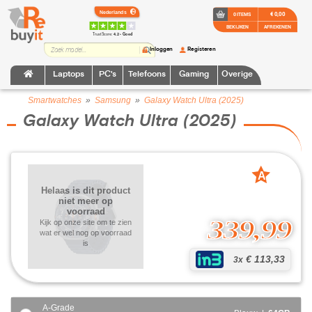
€ 0,00
0 ITEMS
BEKIJKEN
AFREKENEN
TrustScore:
4.2 • Goed
Inloggen
Registeren
Laptops
PC's
Telefoons
Gaming
Overige
Smartwatches
»
Samsung
»
Galaxy Watch Ultra (2025)
Galaxy Watch Ultra (2025)
A
grade
Helaas is dit product
niet meer op
voorraad
339,99
Kijk op onze site om te zien
wat er wel nog op voorraad
is
€ 113,33
3x
A-Grade