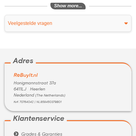
Show more...
Veelgestelde vragen
Adres
ReBuyIt.nl
Honigmannstraat 37a
6411LJ Heerlen
Nederland
(The Netherlands)
KvK 70764042 | NL858450379B01
Klantenservice

Grades & Garanties