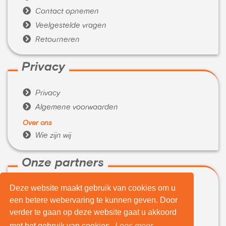

Contact opnemen

Veelgestelde vragen

Retourneren
Privacy

Privacy

Algemene voorwaarden
Over ons

Wie zijn wij
Onze partners
Deze website maakt gebruik van cookies om u

WeBuyIt.nl
een betere webervaring te kunnen geven. Door

LaptopVerkopen.eu
verder te gaan op deze website gaat u akkoord
Tijdelijk extra geld nodig?
met het gebruik van cookies.
Lees meer...