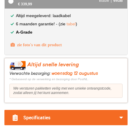
Blauw |
64GB
€ 339,99
Altijd meegeleverd: laadkabel
6 maanden garantie! - (zie
tabel
)
A-Grade
zie foto's van dit product
Altijd snelle levering
woensdag 12 augustus
Verwachte bezorging:
* Gebaseerd op de verwerking en bezorging door PostNL.
We versturen pakketten veilig met een unieke ontvangstcode,
zodat alleen jij het kunt aannemen.
Specificaties