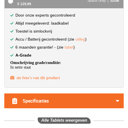
Space Gray |
32GB
€ 129,99
Door onze experts gecontroleerd
Altijd meegeleverd: laadkabel
Toestel is simlockvrij
Accu / Batterij gecontroleerd (zie
uitleg
)
6 maanden garantie! - (zie
tabel
)
A-Grade
Omschrijving grade/conditie:
In nette staat
zie foto's van dit product
Specificaties
Alle Tablets weergeven