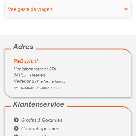
Veelgestelde vragen
Adres
ReBuyIt.nl
Honigmannstraat 37a
6411LJ Heerlen
Nederland
(The Netherlands)
KvK 70764042 | NL858450379B01
Klantenservice

Grades & Garanties

Contact opnemen