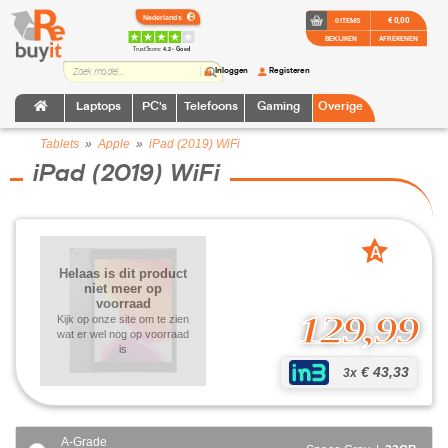
€ 0,00
0 ITEMS
BEKIJKEN
AFREKENEN
TrustScore:
4.2 • Goed
Inloggen
Registeren
Laptops
PC's
Telefoons
Gaming
Overige
Tablets
»
Apple
»
iPad (2019) WiFi
iPad (2019) WiFi
A
grade
Helaas is dit product
niet meer op
voorraad
129,99
Kijk op onze site om te zien
wat er wel nog op voorraad
is
€ 43,33
3x
A-Grade