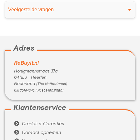
Veelgestelde vragen
Adres
ReBuyIt.nl
Honigmannstraat 37a
6411LJ Heerlen
Nederland
(The Netherlands)
KvK 70764042 | NL858450379B01
Klantenservice

Grades & Garanties

Contact opnemen