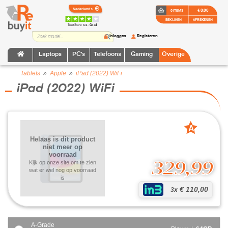
€ 0,00
0 ITEMS
BEKIJKEN
AFREKENEN
TrustScore:
4.2 • Goed
Inloggen
Registeren
Laptops
PC's
Telefoons
Gaming
Overige
Tablets
»
Apple
»
iPad (2022) WiFi
iPad (2022) WiFi
A
grade
Helaas is dit product
niet meer op
voorraad
329,99
Kijk op onze site om te zien
wat er wel nog op voorraad
is
€ 110,00
3x
A-Grade