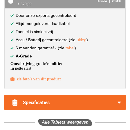
Blauw |
64GB
€ 329,99
Door onze experts gecontroleerd
Altijd meegeleverd: laadkabel
Toestel is simlockvrij
Accu / Batterij gecontroleerd (zie
uitleg
)
6 maanden garantie! - (zie
tabel
)
A-Grade
Omschrijving grade/conditie:
In nette staat
zie foto's van dit product
Specificaties
Alle Tablets weergeven