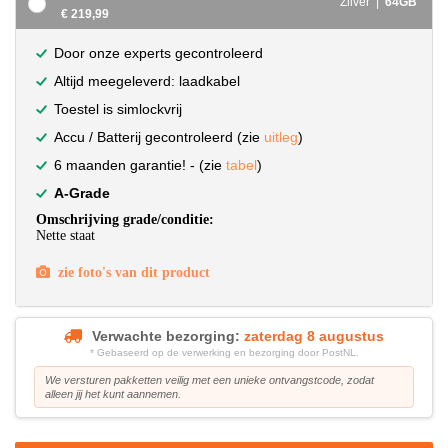
Zilver |
64GB
€ 219,99
Door onze experts gecontroleerd
Altijd meegeleverd: laadkabel
Toestel is simlockvrij
Accu / Batterij gecontroleerd (zie
uitleg
)
6 maanden garantie! - (zie
tabel
)
A-Grade
Omschrijving grade/conditie:
Nette staat
zie foto's van dit product
Verwachte bezorging:
zaterdag 8 augustus
* Gebaseerd op de verwerking en bezorging door PostNL.
We versturen pakketten veilig met een unieke ontvangstcode, zodat
alleen jij het kunt aannemen.