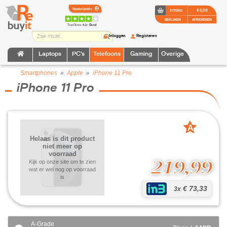
€ 0,00
0 ITEMS
BEKIJKEN
AFREKENEN
TrustScore:
4.2 • Goed
Inloggen
Registeren
Laptops
PC's
Telefoons
Gaming
Overige
Smartphones
»
Apple
»
iPhone 11 Pro
iPhone 11 Pro
A
grade
Helaas is dit product
niet meer op
voorraad
219,99
Kijk op onze site om te zien
wat er wel nog op voorraad
is
€ 73,33
3x
A-Grade