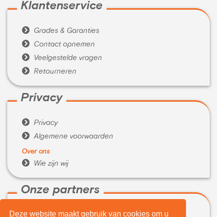
Klantenservice

Grades & Garanties

Contact opnemen

Veelgestelde vragen

Retourneren
Privacy

Privacy

Algemene voorwaarden
Over ons

Wie zijn wij
Onze partners
Deze website maakt gebruik van cookies om u

WeBuyIt.nl