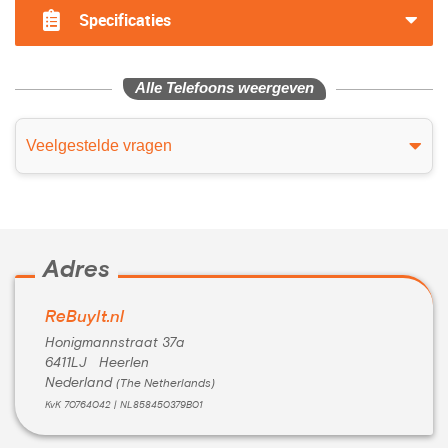
Specificaties
Alle Telefoons weergeven
Veelgestelde vragen
Adres
ReBuyIt.nl
Honigmannstraat 37a
6411LJ Heerlen
Nederland
(The Netherlands)
KvK 70764042 | NL858450379B01