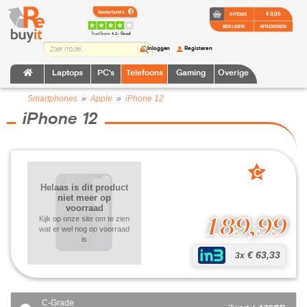
€ 0,00
0 ITEMS
BEKIJKEN
AFREKENEN
TrustScore:
4.2 • Goed
Inloggen
Registeren
Laptops
PC's
Telefoons
Gaming
Overige
Smartphones
»
Apple
»
iPhone 12
iPhone 12
C
grade
Helaas is dit product
niet meer op
voorraad
189,99
Kijk op onze site om te zien
wat er wel nog op voorraad
is
€ 63,33
3x
C-Grade