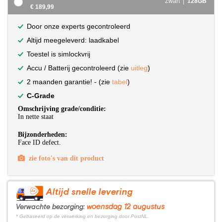
Zwart |
128GB
€ 189,99
Door onze experts gecontroleerd
Altijd meegeleverd: laadkabel
Toestel is simlockvrij
Accu / Batterij gecontroleerd (zie
uitleg
)
2 maanden garantie! - (zie
tabel
)
C-Grade
Omschrijving grade/conditie:
In nette staat
Bijzonderheden:
Face ID defect.
zie foto's van dit product
Altijd snelle levering
woensdag 12 augustus
Verwachte bezorging:
* Gebaseerd op de verwerking en bezorging door PostNL.