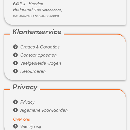
6411LJ Heerlen
Nederland
(The Netherlands)
KvK 70764042 | NL858450379B01
Klantenservice

Grades & Garanties

Contact opnemen

Veelgestelde vragen

Retourneren
Privacy

Privacy

Algemene voorwaarden
Over ons

Wie zijn wij