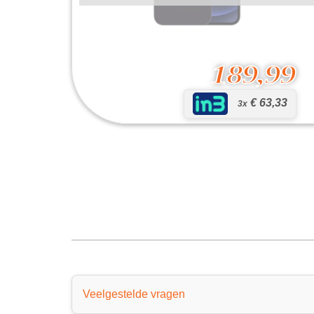
189,99
€ 63,33
3x
iPhone 12
189,99
Veelgestelde vragen