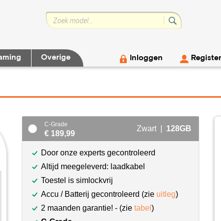
aming
Overige
Inloggen
Registe
C-Grade
Zwart |
128GB
€ 189,99
Door onze experts gecontroleerd
Altijd meegeleverd: laadkabel
Toestel is simlockvrij
Accu / Batterij gecontroleerd (zie
uitleg
)
2 maanden garantie! - (zie
tabel
)