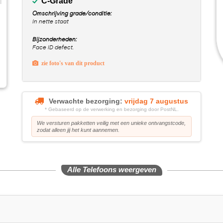
C-Grade
Omschrijving grade/conditie:
In nette staat
Bijzonderheden:
Face ID defect.
zie foto's van dit product
Verwachte bezorging:
vrijdag 7 augustus
* Gebaseerd op de verwerking en bezorging door PostNL.
We versturen pakketten veilig met een unieke ontvangstcode,
zodat alleen jij het kunt aannemen.
Alle Telefoons weergeven