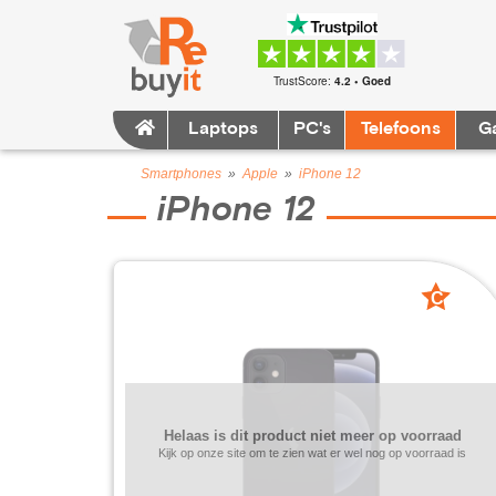
TrustScore:
4.2 • Goed
Laptops
PC's
Telefoons
G
Smartphones
»
Apple
»
iPhone 12
iPhone 12
C
grade
Helaas is dit product niet meer op voorraad
Kijk op onze site om te zien wat er wel nog op voorraad is