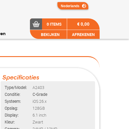
€ 0,00
0 ITEMS
BEKIJKEN
AFREKENEN
ren
Specificaties
Type/Model:
A2403
Conditie:
C-Grade
Systeem:
iOS 26.x
Opslag:
128GB
Display:
6.1 inch
Kleur:
Zwart
Camera:
24MP / 12MP