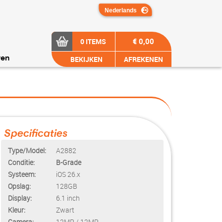
€ 0,00
0 ITEMS
BEKIJKEN
AFREKENEN
ren
Specificaties
Type/Model:
A2882
Conditie:
B-Grade
Systeem:
iOS 26.x
Opslag:
128GB
Display:
6.1 inch
Kleur:
Zwart
Camera:
12MP / 12MP