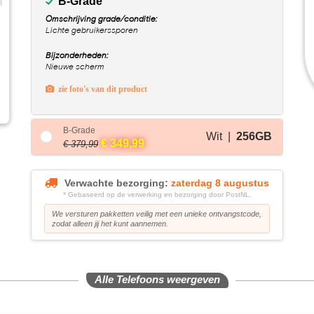
B-Grade
Omschrijving grade/conditie:
Lichte gebruikerssporen
Bijzonderheden:
Nieuwe scherm
zie foto's van dit product
B-Grade
Wit |
256GB
€ 349,99
€ 379,99
Verwachte bezorging:
zaterdag 8 augustus
* Gebaseerd op de verwerking en bezorging door PostNL.
We versturen pakketten veilig met een unieke ontvangstcode,
zodat alleen jij het kunt aannemen.
Alle Telefoons weergeven