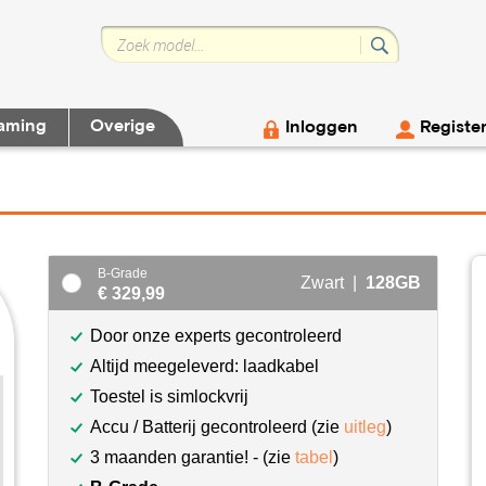
aming
Overige
Inloggen
Registe
B-Grade
Zwart |
128GB
€ 329,99
Door onze experts gecontroleerd
Altijd meegeleverd: laadkabel
Toestel is simlockvrij
Accu / Batterij gecontroleerd (zie
uitleg
)
3 maanden garantie! - (zie
tabel
)