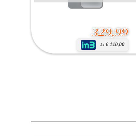
329,99
€ 110,00
3x
iPhone 14
329,99