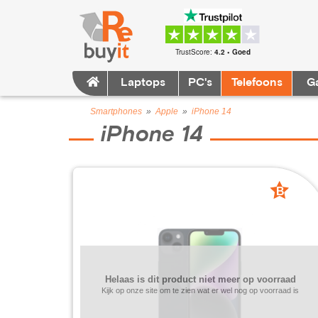
TrustScore:
4.2 • Goed
Laptops
PC's
Telefoons
G
Smartphones
»
Apple
»
iPhone 14
iPhone 14
B
grade
Helaas is dit product niet meer op voorraad
Kijk op onze site om te zien wat er wel nog op voorraad is